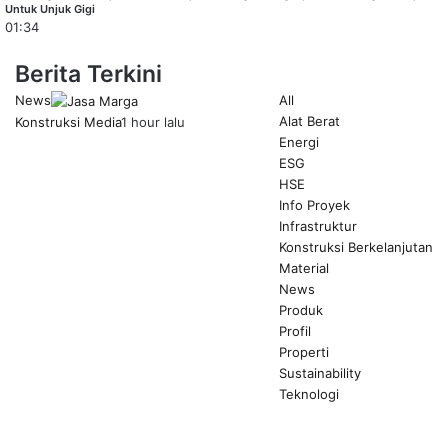
Untuk Unjuk Gigi
01:34
Berita Terkini
News
All
Alat Berat
Konstruksi Media
1 hour lalu
Energi
ESG
HSE
Info Proyek
Infrastruktur
Konstruksi Berkelanjutan
Material
News
Produk
Profil
Properti
Sustainability
Teknologi
Previous
page
Next