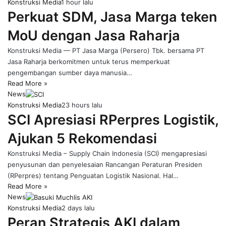
Konstruksi Media
1 hour lalu
Perkuat SDM, Jasa Marga teken
MoU dengan Jasa Raharja
Konstruksi Media — PT Jasa Marga (Persero) Tbk. bersama PT
Jasa Raharja berkomitmen untuk terus memperkuat
pengembangan sumber daya manusia…
Read More »
News
Konstruksi Media
23 hours lalu
SCI Apresiasi RPerpres Logistik,
Ajukan 5 Rekomendasi
Konstruksi Media – Supply Chain Indonesia (SCI) mengapresiasi
penyusunan dan penyelesaian Rancangan Peraturan Presiden
(RPerpres) tentang Penguatan Logistik Nasional. Hal…
Read More »
News
Konstruksi Media
2 days lalu
Peran Strategis AKI dalam