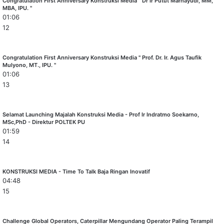
Congratulation First Anniversary Konstruksi Media " Dr Ir Putut Marhayudi, MM,
MBA, IPU. "
01:06
12
Congratulation First Anniversary Konstruksi Media " Prof. Dr. Ir. Agus Taufik
Mulyono, MT., IPU. "
01:06
13
Selamat Launching Majalah Konstruksi Media - Prof Ir Indratmo Soekarno,
MSc,PhD - Direktur POLTEK PU
01:59
14
KONSTRUKSI MEDIA - Time To Talk Baja Ringan Inovatif
04:48
15
Challenge Global Operators, Caterpillar Mengundang Operator Paling Terampil