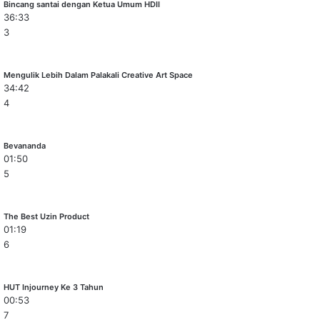
Bincang santai dengan Ketua Umum HDII
36:33
3
Mengulik Lebih Dalam Palakali Creative Art Space
34:42
4
Bevananda
01:50
5
The Best Uzin Product
01:19
6
HUT Injourney Ke 3 Tahun
00:53
7