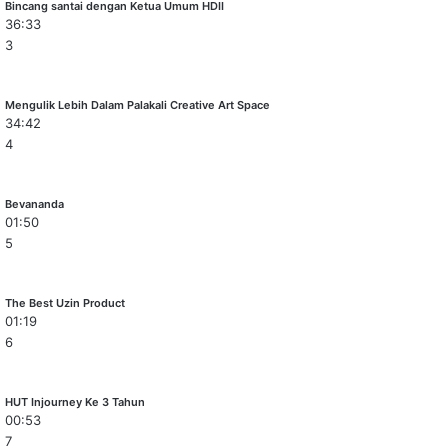
Bincang santai dengan Ketua Umum HDII
36:33
3
Mengulik Lebih Dalam Palakali Creative Art Space
34:42
4
Bevananda
01:50
5
The Best Uzin Product
01:19
6
HUT Injourney Ke 3 Tahun
00:53
7