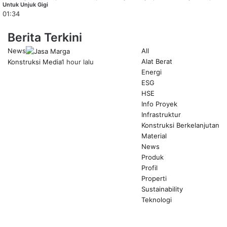
Untuk Unjuk Gigi
01:34
Berita Terkini
News
All
Alat Berat
Konstruksi Media
1 hour lalu
Energi
ESG
HSE
Info Proyek
Infrastruktur
Konstruksi Berkelanjutan
Material
News
Produk
Profil
Properti
Sustainability
Teknologi
Previous
page
Next