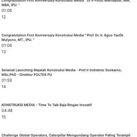
Congratulation First Anniversary Konstruksi Media " Dr Ir Putut Marhayudi, MM,
MBA, IPU. "
01:06
12
Congratulation First Anniversary Konstruksi Media " Prof. Dr. Ir. Agus Taufik
Mulyono, MT., IPU. "
01:06
13
Selamat Launching Majalah Konstruksi Media - Prof Ir Indratmo Soekarno,
MSc,PhD - Direktur POLTEK PU
01:59
14
KONSTRUKSI MEDIA - Time To Talk Baja Ringan Inovatif
04:48
15
Challenge Global Operators, Caterpillar Mengundang Operator Paling Terampil