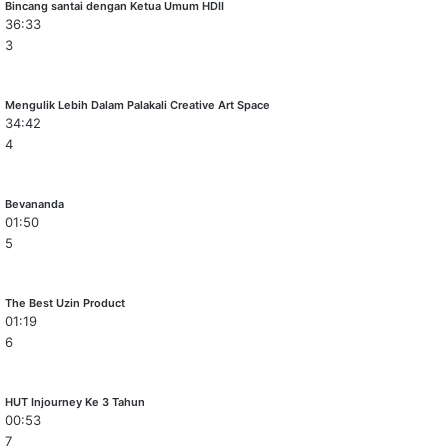
Bincang santai dengan Ketua Umum HDII
36:33
3
Mengulik Lebih Dalam Palakali Creative Art Space
34:42
4
Bevananda
01:50
5
The Best Uzin Product
01:19
6
HUT Injourney Ke 3 Tahun
00:53
7