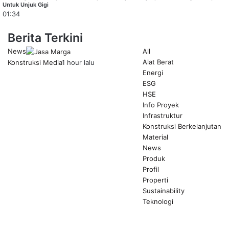
Untuk Unjuk Gigi
01:34
Berita Terkini
News
All
Alat Berat
Konstruksi Media
1 hour lalu
Energi
ESG
HSE
Info Proyek
Infrastruktur
Konstruksi Berkelanjutan
Material
News
Produk
Profil
Properti
Sustainability
Teknologi
Previous
page
Next