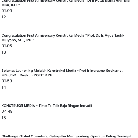
Congratulation First Anniversary Konstruksi Media " Dr Ir Putut Marhayudi, MM,
MBA, IPU. "
01:06
12
Congratulation First Anniversary Konstruksi Media " Prof. Dr. Ir. Agus Taufik
Mulyono, MT., IPU. "
01:06
13
Selamat Launching Majalah Konstruksi Media - Prof Ir Indratmo Soekarno,
MSc,PhD - Direktur POLTEK PU
01:59
14
KONSTRUKSI MEDIA - Time To Talk Baja Ringan Inovatif
04:48
15
Challenge Global Operators, Caterpillar Mengundang Operator Paling Terampil