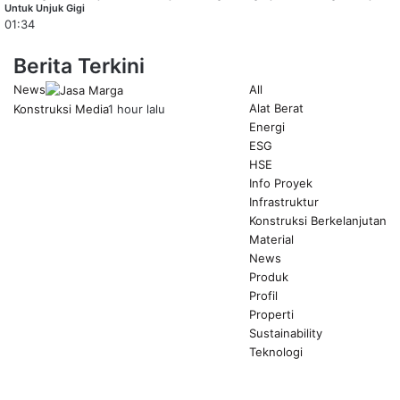
Untuk Unjuk Gigi
01:34
Berita Terkini
News
All
Alat Berat
Konstruksi Media
1 hour lalu
Energi
ESG
HSE
Info Proyek
Infrastruktur
Konstruksi Berkelanjutan
Material
News
Produk
Profil
Properti
Sustainability
Teknologi
Previous
page
Next