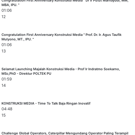
Congratulation First Anniversary Konstruksi Media " Dr Ir Putut Marhayudi, MM,
MBA, IPU. "
01:06
12
Congratulation First Anniversary Konstruksi Media " Prof. Dr. Ir. Agus Taufik
Mulyono, MT., IPU. "
01:06
13
Selamat Launching Majalah Konstruksi Media - Prof Ir Indratmo Soekarno,
MSc,PhD - Direktur POLTEK PU
01:59
14
KONSTRUKSI MEDIA - Time To Talk Baja Ringan Inovatif
04:48
15
Challenge Global Operators, Caterpillar Mengundang Operator Paling Terampil