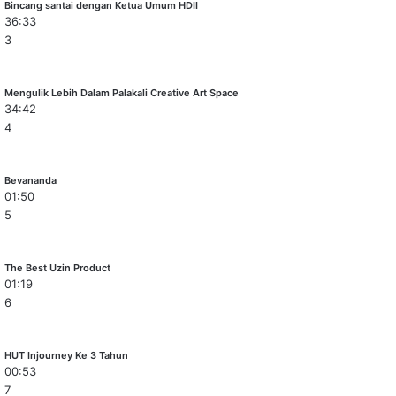
Bincang santai dengan Ketua Umum HDII
36:33
3
Mengulik Lebih Dalam Palakali Creative Art Space
34:42
4
Bevananda
01:50
5
The Best Uzin Product
01:19
6
HUT Injourney Ke 3 Tahun
00:53
7