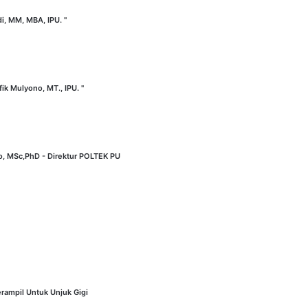
di, MM, MBA, IPU. "
fik Mulyono, MT., IPU. "
no, MSc,PhD - Direktur POLTEK PU
rampil Untuk Unjuk Gigi