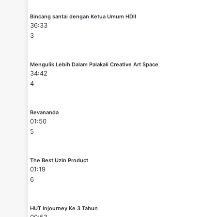
Bincang santai dengan Ketua Umum HDII
36:33
3
Mengulik Lebih Dalam Palakali Creative Art Space
34:42
4
Bevananda
01:50
5
The Best Uzin Product
01:19
6
HUT Injourney Ke 3 Tahun
00:53