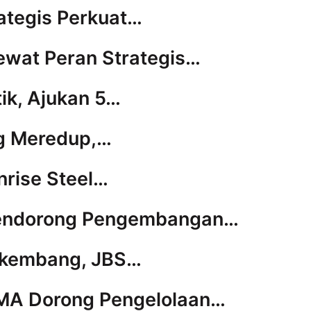
ategis Perkuat…
Lewat Peran Strategis…
tik, Ajukan 5…
ng Meredup,…
nrise Steel…
 Mendorong Pengembangan…
erkembang, JBS…
PMA Dorong Pengelolaan…