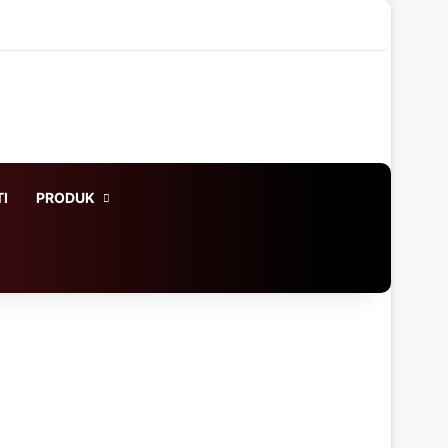
X
LinkedIn
YouTube
Instagram
WhatsApp
Log In
Acak Artikel
Sidebar
I
PRODUK