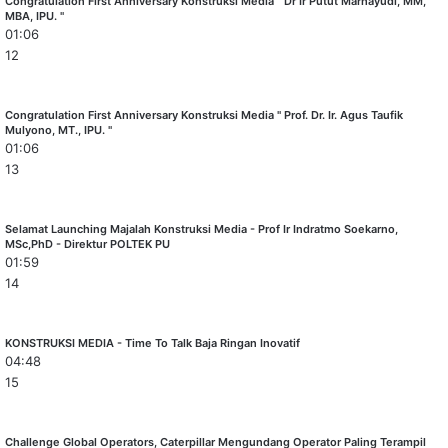
Congratulation First Anniversary Konstruksi Media " Dr Ir Putut Marhayudi, MM,
MBA, IPU. "
01:06
12
Congratulation First Anniversary Konstruksi Media " Prof. Dr. Ir. Agus Taufik
Mulyono, MT., IPU. "
01:06
13
Selamat Launching Majalah Konstruksi Media - Prof Ir Indratmo Soekarno,
MSc,PhD - Direktur POLTEK PU
01:59
14
KONSTRUKSI MEDIA - Time To Talk Baja Ringan Inovatif
04:48
15
Challenge Global Operators, Caterpillar Mengundang Operator Paling Terampil