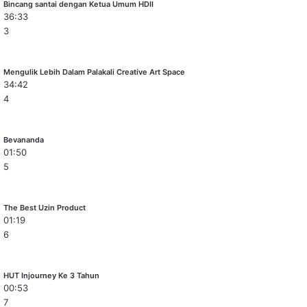
Bincang santai dengan Ketua Umum HDII
36:33
3
Mengulik Lebih Dalam Palakali Creative Art Space
34:42
4
Bevananda
01:50
5
The Best Uzin Product
01:19
6
HUT Injourney Ke 3 Tahun
00:53
7