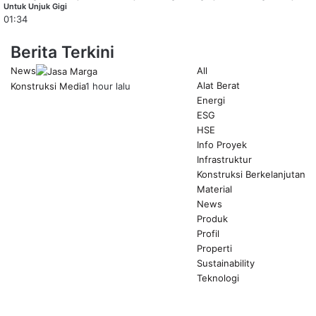
Untuk Unjuk Gigi
01:34
Berita Terkini
News
All
Alat Berat
Konstruksi Media
1 hour lalu
Energi
ESG
HSE
Info Proyek
Infrastruktur
Konstruksi Berkelanjutan
Material
News
Produk
Profil
Properti
Sustainability
Teknologi
Previous
page
Next