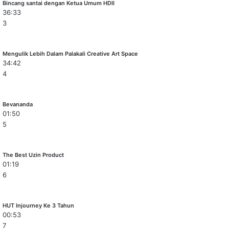
Bincang santai dengan Ketua Umum HDII
36:33
3
Mengulik Lebih Dalam Palakali Creative Art Space
34:42
4
Bevananda
01:50
5
The Best Uzin Product
01:19
6
HUT Injourney Ke 3 Tahun
00:53
7