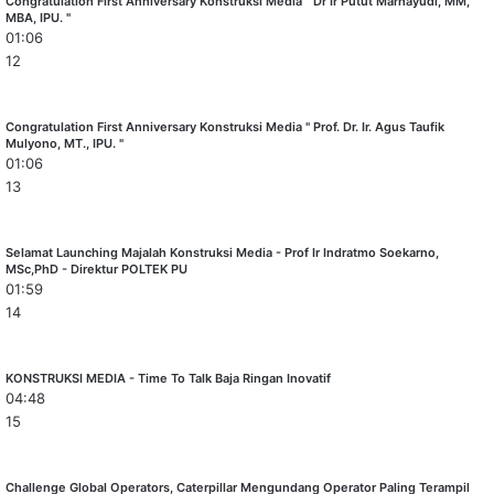
Congratulation First Anniversary Konstruksi Media " Dr Ir Putut Marhayudi, MM,
MBA, IPU. "
01:06
12
Congratulation First Anniversary Konstruksi Media " Prof. Dr. Ir. Agus Taufik
Mulyono, MT., IPU. "
01:06
13
Selamat Launching Majalah Konstruksi Media - Prof Ir Indratmo Soekarno,
MSc,PhD - Direktur POLTEK PU
01:59
14
KONSTRUKSI MEDIA - Time To Talk Baja Ringan Inovatif
04:48
15
Challenge Global Operators, Caterpillar Mengundang Operator Paling Terampil