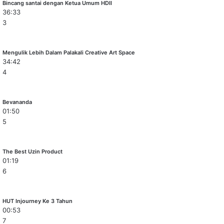
Bincang santai dengan Ketua Umum HDII
36:33
3
Mengulik Lebih Dalam Palakali Creative Art Space
34:42
4
Bevananda
01:50
5
The Best Uzin Product
01:19
6
HUT Injourney Ke 3 Tahun
00:53
7