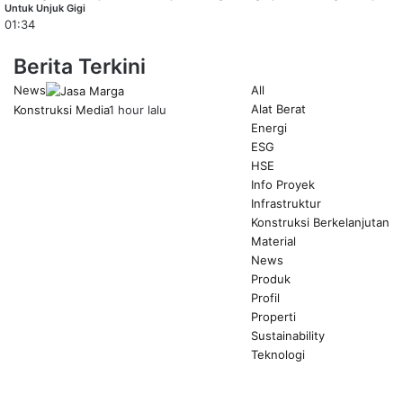
Untuk Unjuk Gigi
01:34
Berita Terkini
News
All
Alat Berat
Konstruksi Media
1 hour lalu
Energi
ESG
HSE
Info Proyek
Infrastruktur
Konstruksi Berkelanjutan
Material
News
Produk
Profil
Properti
Sustainability
Teknologi
Previous
page
Next