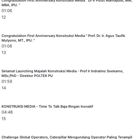
Congratulation First Anniversary Konstruksi Media " Dr Ir Putut Marhayudi, MM,
MBA, IPU. "
01:06
12
Congratulation First Anniversary Konstruksi Media " Prof. Dr. Ir. Agus Taufik
Mulyono, MT., IPU. "
01:06
13
Selamat Launching Majalah Konstruksi Media - Prof Ir Indratmo Soekarno,
MSc,PhD - Direktur POLTEK PU
01:59
14
KONSTRUKSI MEDIA - Time To Talk Baja Ringan Inovatif
04:48
15
Challenge Global Operators, Caterpillar Mengundang Operator Paling Terampil