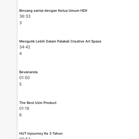
Bincang santai dengan Ketua Umum HDII
36:33
3
Mengulik Lebih Dalam Palakali Creative Art Space
34:42
4
Bevananda
01:50
5
The Best Uzin Product
01:19
6
HUT Injourney Ke 3 Tahun
00:53