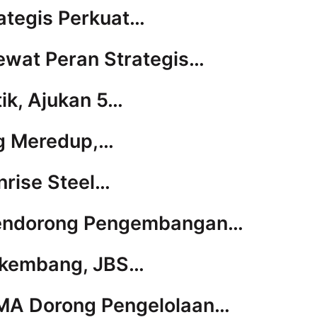
ategis Perkuat…
Lewat Peran Strategis…
tik, Ajukan 5…
ng Meredup,…
nrise Steel…
 Mendorong Pengembangan…
erkembang, JBS…
PMA Dorong Pengelolaan…