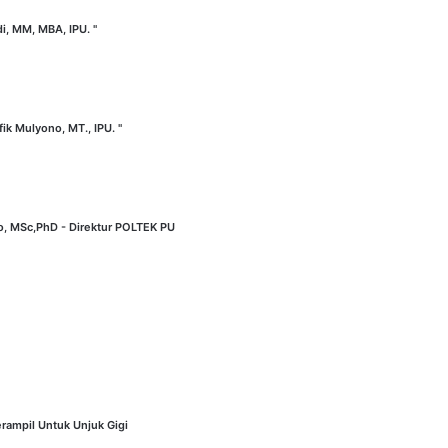
di, MM, MBA, IPU. "
fik Mulyono, MT., IPU. "
no, MSc,PhD - Direktur POLTEK PU
rampil Untuk Unjuk Gigi