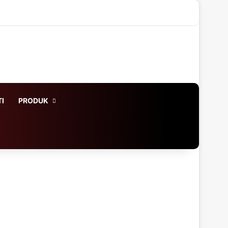
X
LinkedIn
YouTube
Instagram
WhatsApp
Log In
Acak Artikel
Sidebar
I
PRODUK