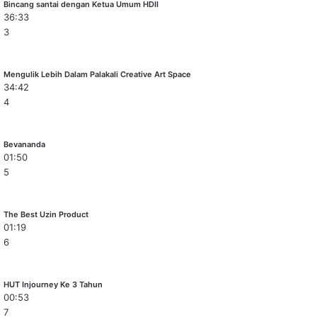
Bincang santai dengan Ketua Umum HDII
36:33
3
Mengulik Lebih Dalam Palakali Creative Art Space
34:42
4
Bevananda
01:50
5
The Best Uzin Product
01:19
6
HUT Injourney Ke 3 Tahun
00:53
7