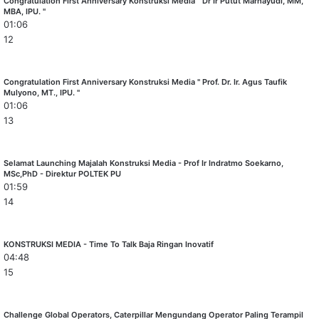
Congratulation First Anniversary Konstruksi Media " Dr Ir Putut Marhayudi, MM,
MBA, IPU. "
01:06
12
Congratulation First Anniversary Konstruksi Media " Prof. Dr. Ir. Agus Taufik
Mulyono, MT., IPU. "
01:06
13
Selamat Launching Majalah Konstruksi Media - Prof Ir Indratmo Soekarno,
MSc,PhD - Direktur POLTEK PU
01:59
14
KONSTRUKSI MEDIA - Time To Talk Baja Ringan Inovatif
04:48
15
Challenge Global Operators, Caterpillar Mengundang Operator Paling Terampil