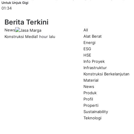
Untuk Unjuk Gigi
01:34
Berita Terkini
News
All
Alat Berat
Konstruksi Media
1 hour lalu
Energi
ESG
HSE
Info Proyek
Infrastruktur
Konstruksi Berkelanjutan
Material
News
Produk
Profil
Properti
Sustainability
Teknologi
Previous
page
Next