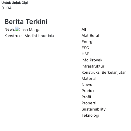
Untuk Unjuk Gigi
01:34
Berita Terkini
News
All
Alat Berat
Konstruksi Media
1 hour lalu
Energi
ESG
HSE
Info Proyek
Infrastruktur
Konstruksi Berkelanjutan
Material
News
Produk
Profil
Properti
Sustainability
Teknologi
Previous
page
Next