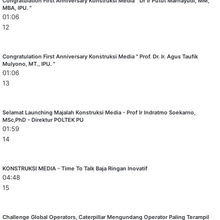
Congratulation First Anniversary Konstruksi Media " Dr Ir Putut Marhayudi, MM,
MBA, IPU. "
01:06
12
Congratulation First Anniversary Konstruksi Media " Prof. Dr. Ir. Agus Taufik
Mulyono, MT., IPU. "
01:06
13
Selamat Launching Majalah Konstruksi Media - Prof Ir Indratmo Soekarno,
MSc,PhD - Direktur POLTEK PU
01:59
14
KONSTRUKSI MEDIA - Time To Talk Baja Ringan Inovatif
04:48
15
Challenge Global Operators, Caterpillar Mengundang Operator Paling Terampil