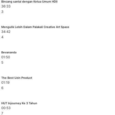
Bincang santai dengan Ketua Umum HDII
36:33
3
Mengulik Lebih Dalam Palakali Creative Art Space
34:42
4
Bevananda
01:50
5
The Best Uzin Product
01:19
6
HUT Injourney Ke 3 Tahun
00:53
7