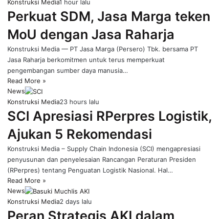
Konstruksi Media
1 hour lalu
Perkuat SDM, Jasa Marga teken
MoU dengan Jasa Raharja
Konstruksi Media — PT Jasa Marga (Persero) Tbk. bersama PT
Jasa Raharja berkomitmen untuk terus memperkuat
pengembangan sumber daya manusia…
Read More »
News
Konstruksi Media
23 hours lalu
SCI Apresiasi RPerpres Logistik,
Ajukan 5 Rekomendasi
Konstruksi Media – Supply Chain Indonesia (SCI) mengapresiasi
penyusunan dan penyelesaian Rancangan Peraturan Presiden
(RPerpres) tentang Penguatan Logistik Nasional. Hal…
Read More »
News
Konstruksi Media
2 days lalu
Peran Strategis AKI dalam