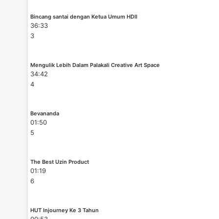
Bincang santai dengan Ketua Umum HDII
36:33
3
Mengulik Lebih Dalam Palakali Creative Art Space
34:42
4
Bevananda
01:50
5
The Best Uzin Product
01:19
6
HUT Injourney Ke 3 Tahun
00:53