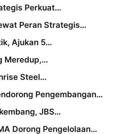
ategis Perkuat…
Lewat Peran Strategis…
tik, Ajukan 5…
ng Meredup,…
nrise Steel…
 Mendorong Pengembangan…
erkembang, JBS…
PMA Dorong Pengelolaan…