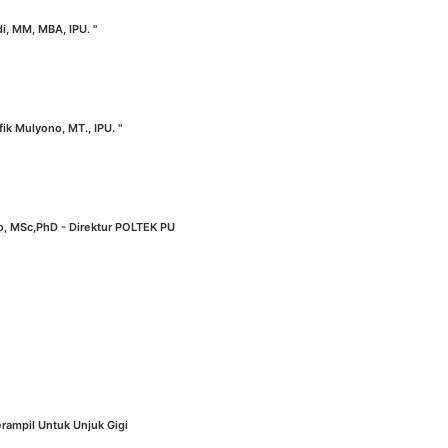
di, MM, MBA, IPU. "
fik Mulyono, MT., IPU. "
no, MSc,PhD - Direktur POLTEK PU
rampil Untuk Unjuk Gigi