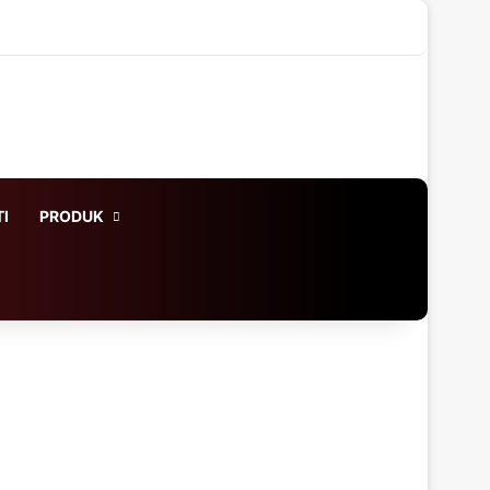
X
LinkedIn
YouTube
Instagram
WhatsApp
Log In
Acak Artikel
Sidebar
I
PRODUK