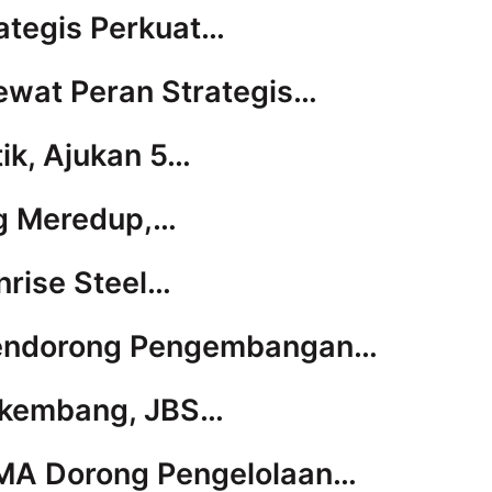
ategis Perkuat…
Lewat Peran Strategis…
tik, Ajukan 5…
ng Meredup,…
nrise Steel…
 Mendorong Pengembangan…
erkembang, JBS…
PMA Dorong Pengelolaan…