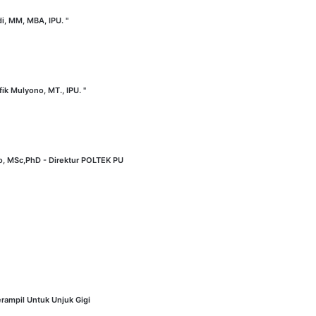
di, MM, MBA, IPU. "
fik Mulyono, MT., IPU. "
no, MSc,PhD - Direktur POLTEK PU
rampil Untuk Unjuk Gigi