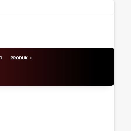
X
LinkedIn
YouTube
Instagram
WhatsApp
Log In
Acak Artikel
Sidebar
I
PRODUK