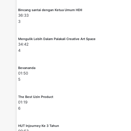
Bincang santai dengan Ketua Umum HDII
36:33
3
Mengulik Lebih Dalam Palakali Creative Art Space
34:42
4
Bevananda
01:50
5
The Best Uzin Product
01:19
6
HUT Injourney Ke 3 Tahun
00:53