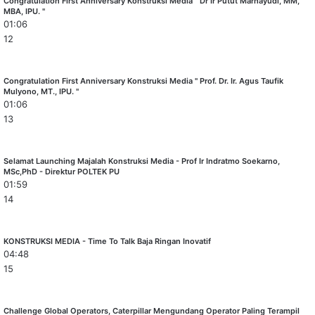
Congratulation First Anniversary Konstruksi Media " Dr Ir Putut Marhayudi, MM,
MBA, IPU. "
01:06
12
Congratulation First Anniversary Konstruksi Media " Prof. Dr. Ir. Agus Taufik
Mulyono, MT., IPU. "
01:06
13
Selamat Launching Majalah Konstruksi Media - Prof Ir Indratmo Soekarno,
MSc,PhD - Direktur POLTEK PU
01:59
14
KONSTRUKSI MEDIA - Time To Talk Baja Ringan Inovatif
04:48
15
Challenge Global Operators, Caterpillar Mengundang Operator Paling Terampil