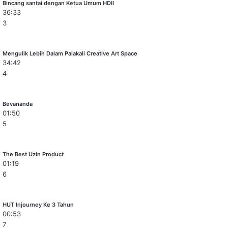
Bincang santai dengan Ketua Umum HDII
36:33
3
Mengulik Lebih Dalam Palakali Creative Art Space
34:42
4
Bevananda
01:50
5
The Best Uzin Product
01:19
6
HUT Injourney Ke 3 Tahun
00:53
7