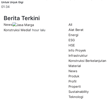
Untuk Unjuk Gigi
01:34
Berita Terkini
News
All
Alat Berat
Konstruksi Media
1 hour lalu
Energi
ESG
HSE
Info Proyek
Infrastruktur
Konstruksi Berkelanjutan
Material
News
Produk
Profil
Properti
Sustainability
Teknologi
Previous
page
Next