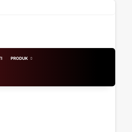
X
LinkedIn
YouTube
Instagram
WhatsApp
Log In
Acak Artikel
Sidebar
I
PRODUK