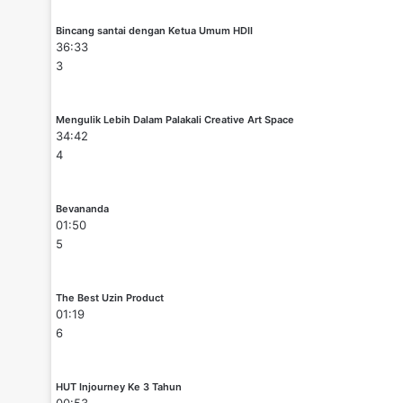
Bincang santai dengan Ketua Umum HDII
36:33
3
Mengulik Lebih Dalam Palakali Creative Art Space
34:42
4
Bevananda
01:50
5
The Best Uzin Product
01:19
6
HUT Injourney Ke 3 Tahun
00:53