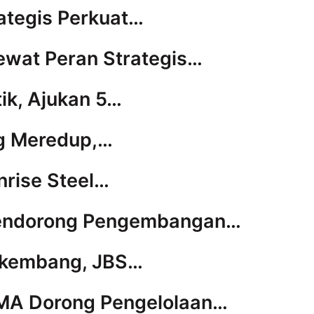
ategis Perkuat…
Lewat Peran Strategis…
tik, Ajukan 5…
ng Meredup,…
nrise Steel…
 Mendorong Pengembangan…
erkembang, JBS…
PMA Dorong Pengelolaan…