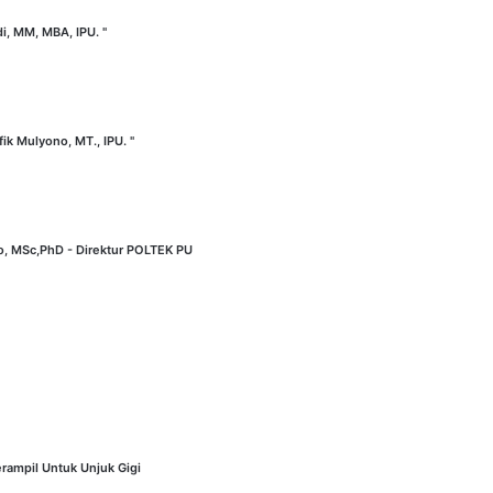
di, MM, MBA, IPU. "
fik Mulyono, MT., IPU. "
no, MSc,PhD - Direktur POLTEK PU
rampil Untuk Unjuk Gigi