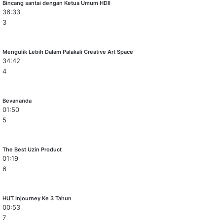
Bincang santai dengan Ketua Umum HDII
36:33
3
Mengulik Lebih Dalam Palakali Creative Art Space
34:42
4
Bevananda
01:50
5
The Best Uzin Product
01:19
6
HUT Injourney Ke 3 Tahun
00:53
7