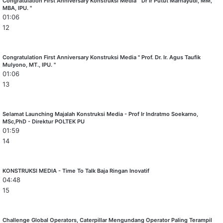
Congratulation First Anniversary Konstruksi Media " Dr Ir Putut Marhayudi, MM,
MBA, IPU. "
01:06
12
Congratulation First Anniversary Konstruksi Media " Prof. Dr. Ir. Agus Taufik
Mulyono, MT., IPU. "
01:06
13
Selamat Launching Majalah Konstruksi Media - Prof Ir Indratmo Soekarno,
MSc,PhD - Direktur POLTEK PU
01:59
14
KONSTRUKSI MEDIA - Time To Talk Baja Ringan Inovatif
04:48
15
Challenge Global Operators, Caterpillar Mengundang Operator Paling Terampil