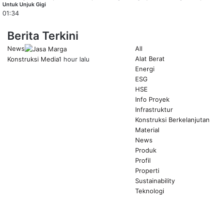
Untuk Unjuk Gigi
01:34
Berita Terkini
News
All
Alat Berat
Konstruksi Media
1 hour lalu
Energi
ESG
HSE
Info Proyek
Infrastruktur
Konstruksi Berkelanjutan
Material
News
Produk
Profil
Properti
Sustainability
Teknologi
Previous
page
Next