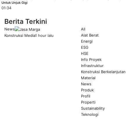
Untuk Unjuk Gigi
01:34
Berita Terkini
News
All
Alat Berat
Konstruksi Media
1 hour lalu
Energi
ESG
HSE
Info Proyek
Infrastruktur
Konstruksi Berkelanjutan
Material
News
Produk
Profil
Properti
Sustainability
Teknologi
Previous
page
Next