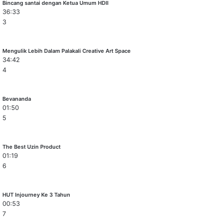
Bincang santai dengan Ketua Umum HDII
36:33
3
Mengulik Lebih Dalam Palakali Creative Art Space
34:42
4
Bevananda
01:50
5
The Best Uzin Product
01:19
6
HUT Injourney Ke 3 Tahun
00:53
7