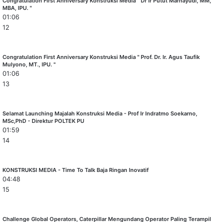
Congratulation First Anniversary Konstruksi Media " Dr Ir Putut Marhayudi, MM,
MBA, IPU. "
01:06
12
Congratulation First Anniversary Konstruksi Media " Prof. Dr. Ir. Agus Taufik
Mulyono, MT., IPU. "
01:06
13
Selamat Launching Majalah Konstruksi Media - Prof Ir Indratmo Soekarno,
MSc,PhD - Direktur POLTEK PU
01:59
14
KONSTRUKSI MEDIA - Time To Talk Baja Ringan Inovatif
04:48
15
Challenge Global Operators, Caterpillar Mengundang Operator Paling Terampil