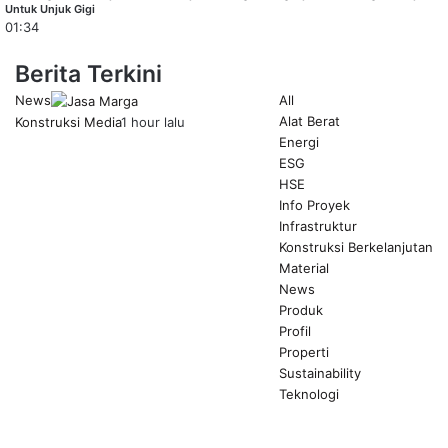
Untuk Unjuk Gigi
01:34
Berita Terkini
News
All
Alat Berat
Konstruksi Media
1 hour lalu
Energi
ESG
HSE
Info Proyek
Infrastruktur
Konstruksi Berkelanjutan
Material
News
Produk
Profil
Properti
Sustainability
Teknologi
Previous
page
Next