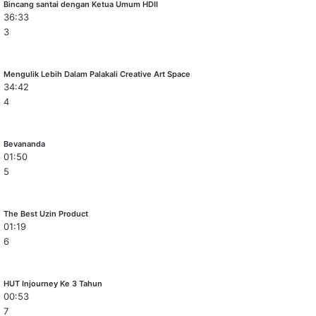
Bincang santai dengan Ketua Umum HDII
36:33
3
Mengulik Lebih Dalam Palakali Creative Art Space
34:42
4
Bevananda
01:50
5
The Best Uzin Product
01:19
6
HUT Injourney Ke 3 Tahun
00:53
7