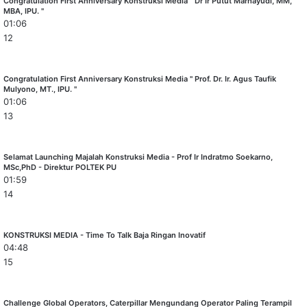
Congratulation First Anniversary Konstruksi Media " Dr Ir Putut Marhayudi, MM,
MBA, IPU. "
01:06
12
Congratulation First Anniversary Konstruksi Media " Prof. Dr. Ir. Agus Taufik
Mulyono, MT., IPU. "
01:06
13
Selamat Launching Majalah Konstruksi Media - Prof Ir Indratmo Soekarno,
MSc,PhD - Direktur POLTEK PU
01:59
14
KONSTRUKSI MEDIA - Time To Talk Baja Ringan Inovatif
04:48
15
Challenge Global Operators, Caterpillar Mengundang Operator Paling Terampil