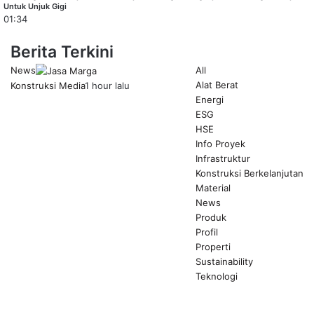
Untuk Unjuk Gigi
01:34
Berita Terkini
News
All
Alat Berat
Konstruksi Media
1 hour lalu
Energi
ESG
HSE
Info Proyek
Infrastruktur
Konstruksi Berkelanjutan
Material
News
Produk
Profil
Properti
Sustainability
Teknologi
Previous
page
Next