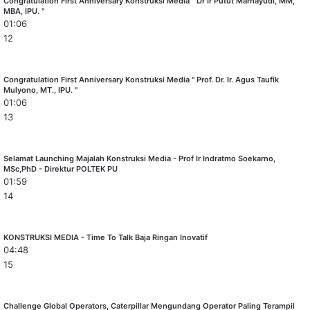
Congratulation First Anniversary Konstruksi Media " Dr Ir Putut Marhayudi, MM,
MBA, IPU. "
01:06
12
Congratulation First Anniversary Konstruksi Media " Prof. Dr. Ir. Agus Taufik
Mulyono, MT., IPU. "
01:06
13
Selamat Launching Majalah Konstruksi Media - Prof Ir Indratmo Soekarno,
MSc,PhD - Direktur POLTEK PU
01:59
14
KONSTRUKSI MEDIA - Time To Talk Baja Ringan Inovatif
04:48
15
Challenge Global Operators, Caterpillar Mengundang Operator Paling Terampil