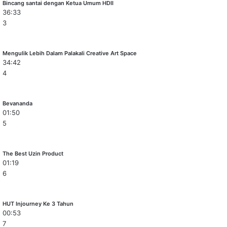
Bincang santai dengan Ketua Umum HDII
36:33
3
Mengulik Lebih Dalam Palakali Creative Art Space
34:42
4
Bevananda
01:50
5
The Best Uzin Product
01:19
6
HUT Injourney Ke 3 Tahun
00:53
7