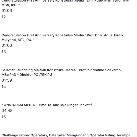
Congratulation First Anniversary Konstruksi Media " Dr Ir Putut Marhayudi, MM,
MBA, IPU. "
01:06
12
Congratulation First Anniversary Konstruksi Media " Prof. Dr. Ir. Agus Taufik
Mulyono, MT., IPU. "
01:06
13
Selamat Launching Majalah Konstruksi Media - Prof Ir Indratmo Soekarno,
MSc,PhD - Direktur POLTEK PU
01:59
14
KONSTRUKSI MEDIA - Time To Talk Baja Ringan Inovatif
04:48
15
Challenge Global Operators, Caterpillar Mengundang Operator Paling Terampil