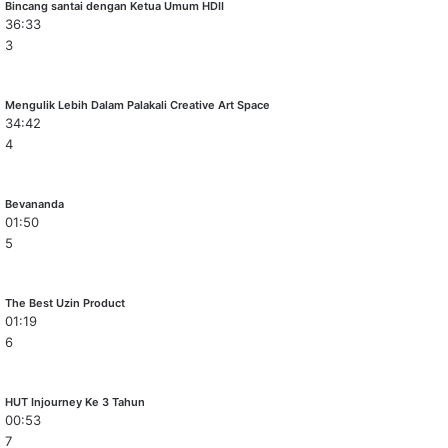
Bincang santai dengan Ketua Umum HDII
36:33
3
Mengulik Lebih Dalam Palakali Creative Art Space
34:42
4
Bevananda
01:50
5
The Best Uzin Product
01:19
6
HUT Injourney Ke 3 Tahun
00:53
7