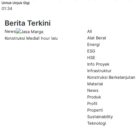
Untuk Unjuk Gigi
01:34
Berita Terkini
News
All
Alat Berat
Konstruksi Media
1 hour lalu
Energi
ESG
HSE
Info Proyek
Infrastruktur
Konstruksi Berkelanjutan
Material
News
Produk
Profil
Properti
Sustainability
Teknologi
Previous
page
Next