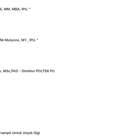
di, MM, MBA, IPU. "
fik Mulyono, MT., IPU. "
no, MSc,PhD - Direktur POLTEK PU
rampil Untuk Unjuk Gigi