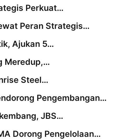
ategis Perkuat…
Lewat Peran Strategis…
tik, Ajukan 5…
ng Meredup,…
nrise Steel…
 Mendorong Pengembangan…
erkembang, JBS…
PMA Dorong Pengelolaan…