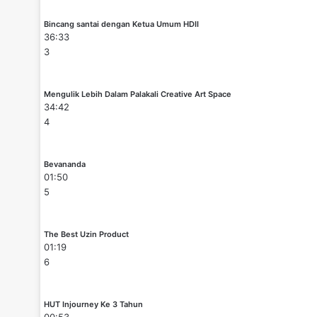
Bincang santai dengan Ketua Umum HDII
36:33
3
Mengulik Lebih Dalam Palakali Creative Art Space
34:42
4
Bevananda
01:50
5
The Best Uzin Product
01:19
6
HUT Injourney Ke 3 Tahun
00:53