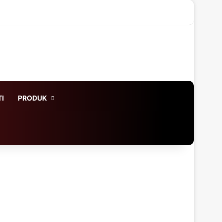
X
LinkedIn
YouTube
Instagram
WhatsApp
Log In
Acak Artikel
Sidebar
I
PRODUK