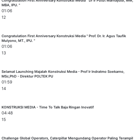
Congratulation First Anniversary Konstruksi Media " Dr Ir Putut Marhayudi, MM,
MBA, IPU. "
01:06
12
Congratulation First Anniversary Konstruksi Media " Prof. Dr. Ir. Agus Taufik
Mulyono, MT., IPU. "
01:06
13
Selamat Launching Majalah Konstruksi Media - Prof Ir Indratmo Soekarno,
MSc,PhD - Direktur POLTEK PU
01:59
14
KONSTRUKSI MEDIA - Time To Talk Baja Ringan Inovatif
04:48
15
Challenge Global Operators, Caterpillar Mengundang Operator Paling Terampil