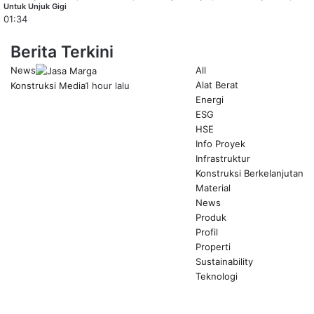
Untuk Unjuk Gigi
01:34
Berita Terkini
News
All
Alat Berat
Konstruksi Media
1 hour lalu
Energi
ESG
HSE
Info Proyek
Infrastruktur
Konstruksi Berkelanjutan
Material
News
Produk
Profil
Properti
Sustainability
Teknologi
Previous
page
Next