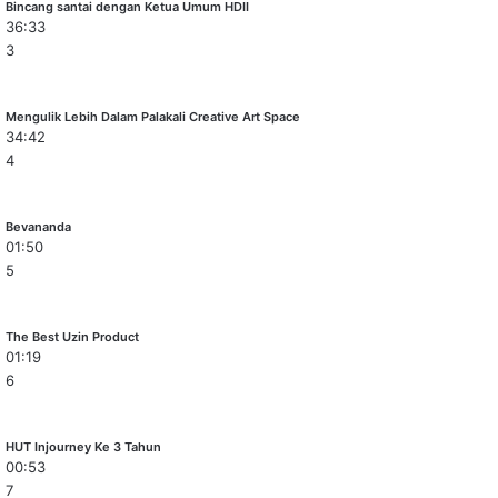
Bincang santai dengan Ketua Umum HDII
36:33
3
Mengulik Lebih Dalam Palakali Creative Art Space
34:42
4
Bevananda
01:50
5
The Best Uzin Product
01:19
6
HUT Injourney Ke 3 Tahun
00:53
7